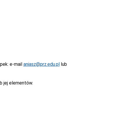
epek
: e-mail
aniasz@prz.edu.pl
lub
b jej elementów.