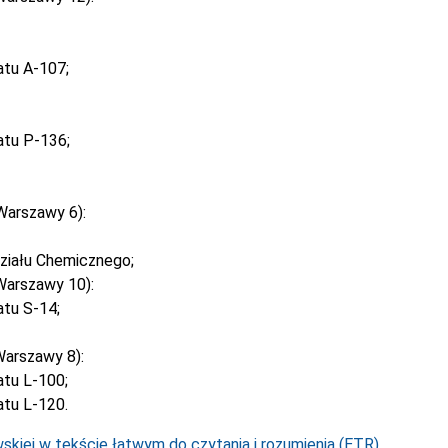
atu A-107;
atu P-136;
Warszawy 6):
ziału Chemicznego;
Warszawy 10):
tu S-14;
arszawy 8):
tu L-100;
tu L-120.
kiej w tekście łatwym do czytania i rozumienia (ETR).