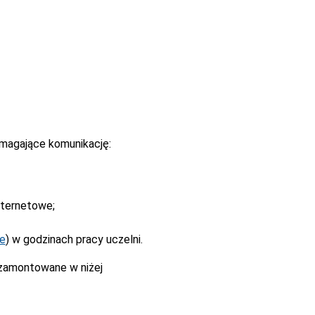
magające komunikację:
nternetowe;
ne
) w godzinach pracy uczelni.
 zamontowane w niżej