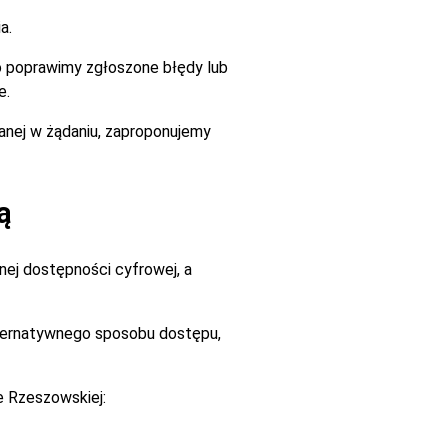
a.
go poprawimy zgłoszone błędy lub
e.
zanej w żądaniu, zaproponujemy
ą
ej dostępności cyfrowej, a
alternatywnego sposobu dostępu,
e Rzeszowskiej: