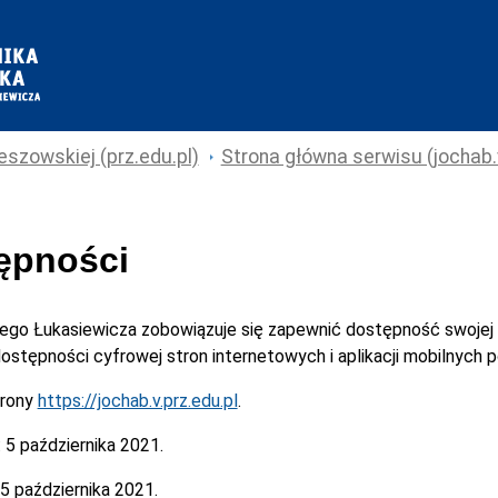
eszowskiej (prz.edu.pl)
Strona główna serwisu (jochab.v
tępności
cego Łukasiewicza
zobowiązuje się zapewnić dostępność swojej
 dostępności cyfrowej stron internetowych i aplikacji mobilnych
trony
https://jochab.v.prz.edu.pl
.
:
5 października 2021.
5 października 2021.