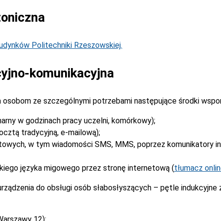
toniczna
dynków Politechniki Rzeszowskiej.
yjno-komunikacyjna
 osobom ze szczególnymi potrzebami następujące środki wspo
narny w godzinach pracy uczelni, komórkowy);
cztą tradycyjną, e-mailową);
stowych, w tym wiadomości SMS, MMS, poprzez komunikatory i
kiego języka migowego przez stronę internetową (
tłumacz onli
rządzenia do obsługi osób słabosłyszących – pętle indukcyjne
Warszawy 12):