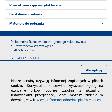
Prowadzone zajęcia dydaktyczne
Działalność naukowa
Materiały do pobrania
Politechnika Rzeszowska im. Ignacego Łukasiewicza
al. Powstańców Warszawy 12
35-029 Rzeszów
tel.: +48 17 865 11 00
fax: +48 17 854 12 60
e-mail:
kancelaria@prz.edu.pl
Akceptuję
Deklaracja dostępności
Polityka prywatności
Nasze serwisy używają informacji zapisanych w plikach
Zgłoś błąd na stronie
cookies
. Korzystając z serwisu wyrażasz zgodę na
używanie plików cookies zgodnie z aktualnymi
ustawieniami przeglądarki, które możesz zmienić w
dowolnej chwili.
Więcej informacji odnośnie plików cookies
.